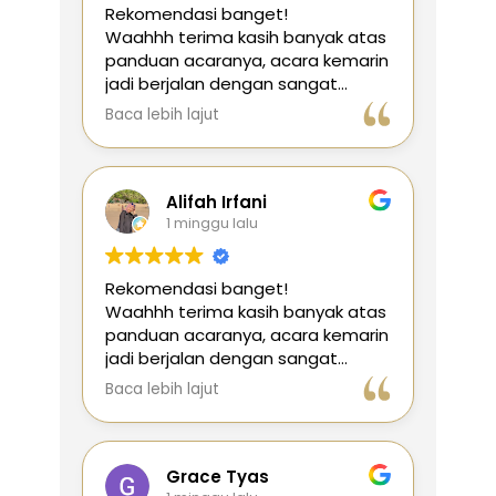
Rekomendasi banget!
Waahhh terima kasih banyak atas
panduan acaranya, acara kemarin
jadi berjalan dengan sangat
lancar dan berkesan sekalii,
Baca lebih lajut
semua tamu undangan terbawa
suasana
berkat dipandu oleh
Mas Randy. Sehat dan sukses
selalu nggih
Alifah Irfani
1 minggu lalu
Rekomendasi banget!
Waahhh terima kasih banyak atas
panduan acaranya, acara kemarin
jadi berjalan dengan sangat
lancar dan berkesan sekalii,
Baca lebih lajut
semua tamu undangan terbawa
suasana
berkat dipandu oleh
Mas Randy. Sehat dan sukses
selalu nggih
Grace Tyas