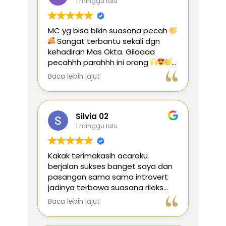
1 minggu lalu
MC yg bisa bikin suasana pecah
Sangat terbantu sekali dgn
kehadiran Mas Okta. Gilaaaa
pecahhh parahhh ini orang
Sukses selalu dimanapun berada.
Baca lebih lajut
Next event pasti berjumpa lagi
Silvia 02
1 minggu lalu
Kakak terimakasih acaraku
berjalan sukses banget saya dan
pasangan sama sama introvert
jadinya terbawa suasana rileks
bahagia semoga nanti di acara
Baca lebih lajut
nikah kakak bisa jadi mcku lagi
yaaaa