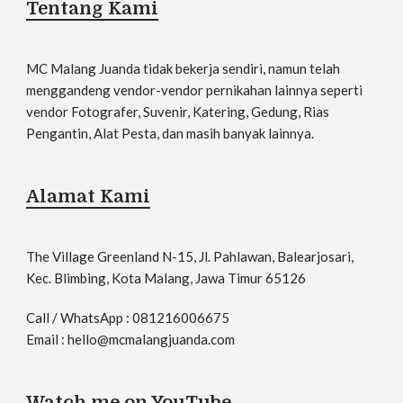
Tentang Kami
sangat profesional. Pas hari H
bener-bener kerasa banget
energinya Mas. Tamu-tamu dan
MC Malang Juanda tidak bekerja sendiri, namun telah
saudara pada bilang acaranya
menggandeng vendor-vendor pernikahan lainnya seperti
hidup, nggak ngebosenin, dan
sukses semuaa
vendor Fotografer, Suvenir, Katering, Gedung, Rias
Pengantin, Alat Pesta, dan masih banyak lainnya.
Sekali lagi terima kasih banyak
Mas Randy. Sukses terus ya,
sehat-sehat selalu bareng
Alamat Kami
keluarga. Pokoknya yang mau
nikahan, hajatan, wajib banget
pake Mas Randy!!
The Village Greenland N-15, Jl. Pahlawan, Balearjosari,
Kec. Blimbing, Kota Malang, Jawa Timur 65126
Salam sayang,
Riza & Hafidz beserta keluarga
besar
Call / WhatsApp : 081216006675
Email : hello@mcmalangjuanda.com
Watch me on YouTube