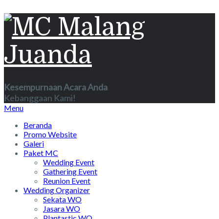
Kesempurnaan Acara Anda
Kebanggaan Kami!
Menu
Beranda
Promo Website
Galeri
Paket MC
Wedding Event
Gathering Event
Reunion Event
Wedding Organizer
Sekata WO
Jasara WO
Plantastic WO