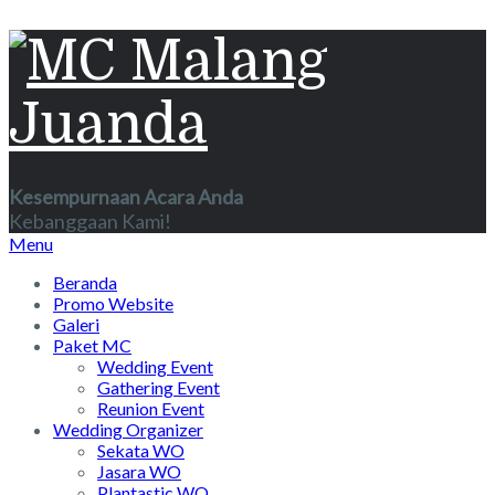
Kesempurnaan Acara Anda
Kebanggaan Kami!
Menu
Beranda
Promo Website
Galeri
Paket MC
Wedding Event
Gathering Event
Reunion Event
Wedding Organizer
Sekata WO
Jasara WO
Plantastic WO