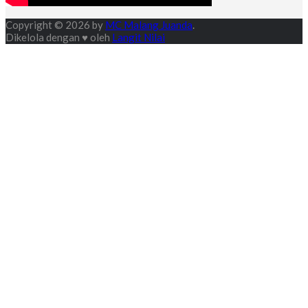
Copyright © 2026 by
MC Malang Juanda
.
Dikelola dengan ♥ oleh
Langit Nilai