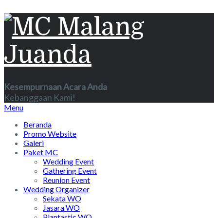
Kesempurnaan Acara Anda
Kebanggaan Kami!
Menu
Beranda
Promo Website
Galeri
Paket MC
Wedding Event
Gathering Event
Reunion Event
Wedding Organizer
Sekata WO
Jasara WO
Plantastic WO