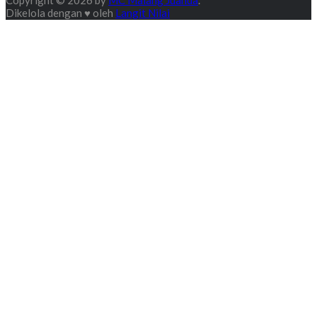
Copyright © 2026 by
MC Malang Juanda
.
Dikelola dengan ♥ oleh
Langit Nilai