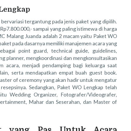
 Lengkap
ervariasi tergantung pada jenis paket yang dipilih.
 Rp7.800.000,- sampai yang paling istimewa di harga
i MC Malang Juanda adalah 2 macam yaitu Paket WO
aket pada dasarnya memiliki manajemen acara yang
bagai point guard, technical guide, guidelines,
g planner, mengkoordinasi dan mengkonsultasikan
n acara, menjadi pendamping bagi keluarga saat
lain, serta mendapatkan empat buah guest book.
aster of ceremony yang akan hadir untuk mengatur
t resepsinya. Sedangkan, Paket WO Lengkap telah
itu Wedding Organizer, Fotografer/Videografer,
tertainment, Mahar dan Seserahan, dan Master of
et yang Pas Untuk Acara