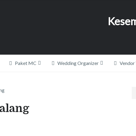
Kesem
Paket MC
Wedding Organizer
Vendor
ng
alang