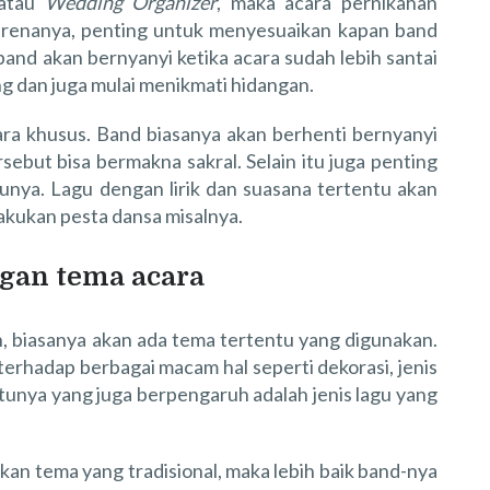
 atau
Wedding Organizer
, maka acara pernikahan
karenanya, penting untuk menyesuaikan kapan band
band akan bernyanyi ketika acara sudah lebih santai
 dan juga mulai menikmati hidangan.
acara khusus. Band biasanya akan berhenti bernyanyi
sebut bisa bermakna sakral. Selain itu juga penting
nya. Lagu dengan lirik dan suasana tertentu akan
akukan pesta dansa misalnya.
gan tema acara
 biasanya akan ada tema tertentu yang digunakan.
erhadap berbagai macam hal seperti dekorasi, jenis
atunya yang juga berpengaruh adalah jenis lagu yang
an tema yang tradisional, maka lebih baik band-nya