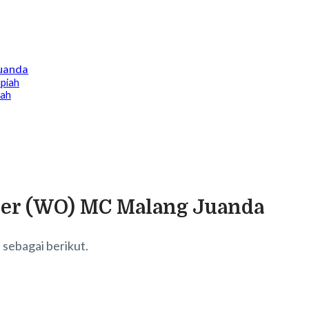
Juanda
piah
iah
zer (WO) MC Malang Juanda
 sebagai berikut.