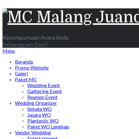
Kesempurnaan Acara Anda
Kebanggaan Kami!
Menu
Beranda
Promo Website
Galeri
Paket MC
Wedding Event
Gathering Event
Reunion Event
Wedding Organizer
Sekata WO
Jasara WO
Plantastic WO
Paket WO Lengkap
Vendor Wedding
Entertainment