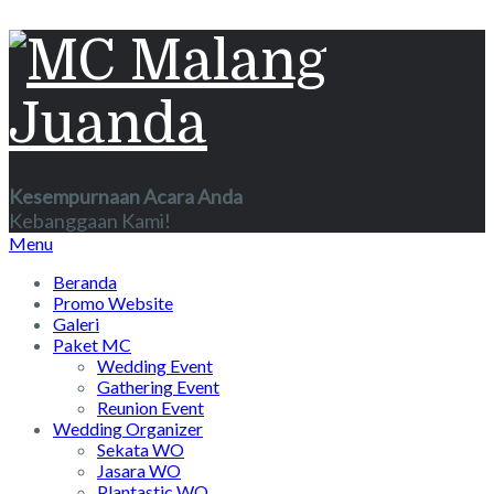
Kesempurnaan Acara Anda
Kebanggaan Kami!
Menu
Beranda
Promo Website
Galeri
Paket MC
Wedding Event
Gathering Event
Reunion Event
Wedding Organizer
Sekata WO
Jasara WO
Plantastic WO